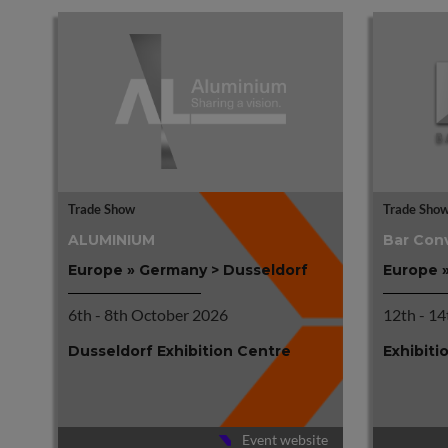
Trade Show
Trade Sho
ALUMINIUM
Bar Conv
Europe » Germany > Dusseldorf
Europe »
6th - 8th October 2026
12th - 1
Dusseldorf Exhibition Centre
Exhibiti
Event website