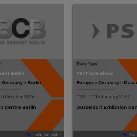
w
Trade Show
ent Berlin
PSI Trade Show
 Germany > Berlin
Europe » Germany > Duss
4th October 2026
12th - 14th January 2027
on Centre Berlin
Dusseldorf Exhibition Ce
Event website
Eve