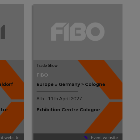
Trade Show
FIBO
eldorf
Europe » Germany > Cologne
8th - 11th April 2027
ntre
Exhibition Centre Cologne
nt website
Event website