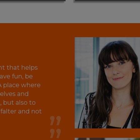
nt that helps
have fun, be
A place where
selves and
 but also to
falter and not