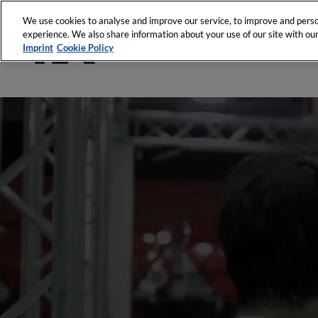
We use cookies to analyse and improve our service, to improve and person
experience. We also share information about your use of our site with our 
Imprint
Cookie Policy